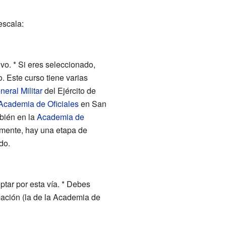
escala:
o. * Si eres seleccionado,
. Este curso tiene varias
eral Militar
del Ejército de
Academia de Oficiales
en San
mbién en la
Academia de
almente, hay una etapa de
do.
optar por esta vía. * Debes
rmación (la de la Academia de