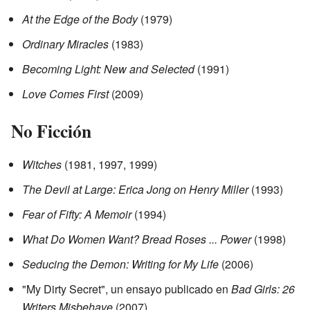
At the Edge of the Body
(1979)
Ordinary Miracles
(1983)
Becoming Light: New and Selected
(1991)
Love Comes First
(2009)
No Ficción
Witches
(1981, 1997, 1999)
The Devil at Large: Erica Jong on Henry Miller
(1993)
Fear of Fifty: A Memoir
(1994)
What Do Women Want? Bread Roses ... Power
(1998)
Seducing the Demon: Writing for My Life
(2006)
"My Dirty Secret", un ensayo publicado en
Bad Girls: 26
Writers Misbehave
(2007)