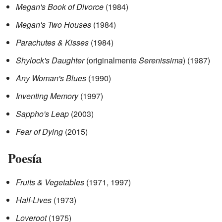
Megan's Book of Divorce
(1984)
Megan's Two Houses
(1984)
Parachutes & Kisses
(1984)
Shylock's Daughter
(originalmente
Serenissima
) (1987)
Any Woman's Blues
(1990)
Inventing Memory
(1997)
Sappho's Leap
(2003)
Fear of Dying
(2015)
Poesía
Fruits & Vegetables
(1971, 1997)
Half-Lives
(1973)
Loveroot
(1975)