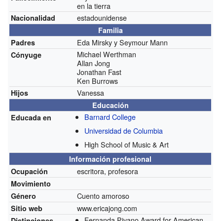
en la tierra
estadounidense
Nacionalidad
Familia
Eda Mirsky y Seymour Mann
Padres
Michael Werthman
Cónyuge
Allan Jong
Jonathan Fast
Ken Burrows
Vanessa
Hijos
Educación
Barnard College
Educada en
Universidad de Columbia
High School of Music & Art
Información profesional
escritora, profesora
Ocupación
Movimiento
Cuento amoroso
Género
www.ericajong.com
Sitio web
Fernanda Pivano Award for American
Distinciones