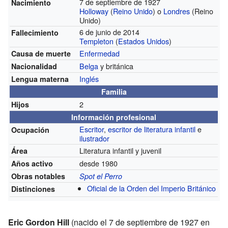
7 de septiembre de 1927
Nacimiento
Holloway
(
Reino Unido
) o
Londres
(Reino
Unido)
6 de junio de 2014
Fallecimiento
Templeton
(
Estados Unidos
)
Enfermedad
Causa de muerte
Belga
y británica
Nacionalidad
Inglés
Lengua materna
Familia
2
Hijos
Información profesional
Escritor
,
escritor de literatura infantil
e
Ocupación
ilustrador
Literatura infantil y juvenil
Área
desde 1980
Años activo
Obras notables
Spot el Perro
Oficial de la Orden del Imperio Británico
Distinciones
Eric Gordon Hill
(nacido el 7 de septiembre de 1927 en