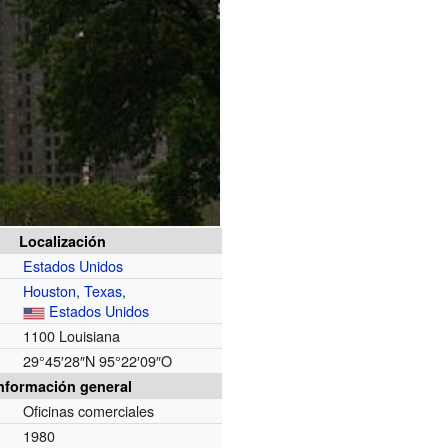
Localización
Estados Unidos
Houston
,
Texas
,
Estados Unidos
1100 Louisiana
29°45′28″N
95°22′09″O
nformación general
Oficinas comerciales
1980