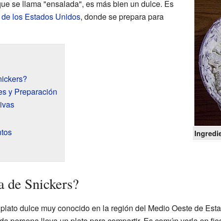
nque se llama "ensalada", es más bien un dulce. Es
 de los Estados Unidos
, donde se prepara para
nickers?
es y Preparación
ivas
ntos
Ingredi
a de Snickers?
 plato dulce muy conocido en la región del Medio Oeste de Es
 persona lleva un plato para compartir. Es común verla en fiest