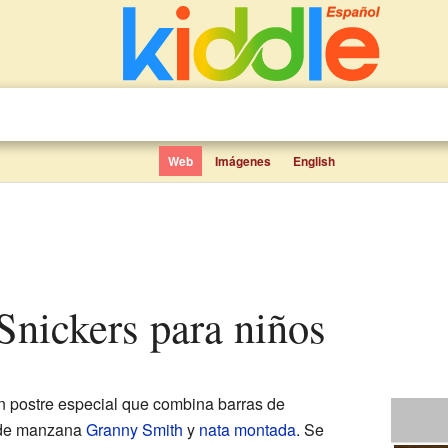
Web
Imágenes
English
 Snickers para niños
n postre especial que combina barras de
 de manzana
Granny Smith
y
nata montada
. Se