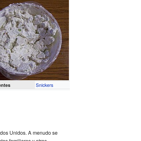
Snickers
entes
tados Unidos. A menudo se
as familiares y otras