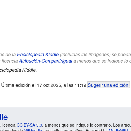
los de la
Enciclopedia Kiddle
(incluidas las imágenes) se puede u
a licencia
Atribución-CompartirIgual
a menos que se indique lo con
ciclopedia Kiddle.
Última edición el 17 oct 2025, a las 11:19
Sugerir una edición
.
dle
a licencia
CC BY-SA 3.0
, a menos que se indique lo contrario. Los artíc
ccionados de
Wikipedia
, reescritos para niños. Powered by
MediaWiki
.