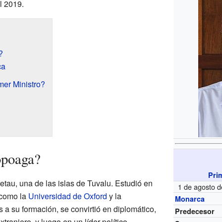
l 2019.
?
ca
mer Ministro?
opoaga?
Pri
au, una de las islas de Tuvalu. Estudió en
1 de agosto 
 como la
Universidad de Oxford
y la
Monarca
a su formación, se convirtió en diplomático,
Predecesor
tranjero, y luego en un líder político.