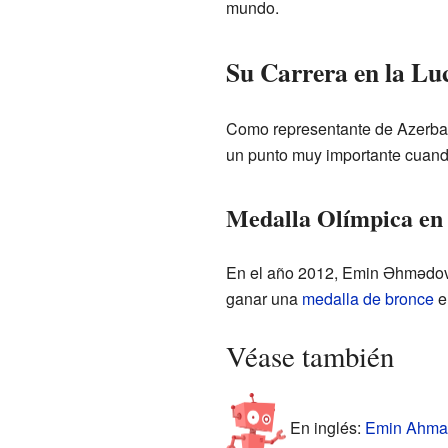
mundo.
Su Carrera en la Lu
Como representante de Azerbai
un punto muy importante cuando
Medalla Olímpica en
En el año 2012, Emin Əhmədov
ganar una
medalla de bronce
en
Véase también
En inglés:
Emin Ahmad