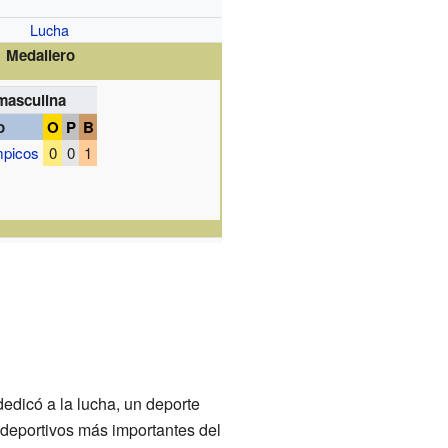
Lucha
Medallero
asculina
o
O
P
B
mpicos
0
0
1
edicó a la lucha, un deporte
s deportivos más importantes del