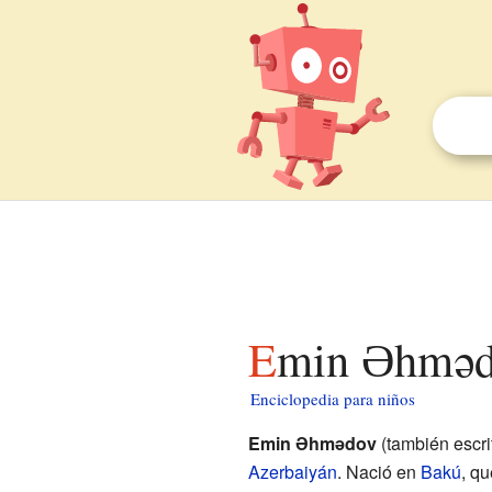
Emin Əhməd
Enciclopedia para niños
Emin Əhmədov
(también escr
Azerbaiyán
. Nació en
Bakú
, q