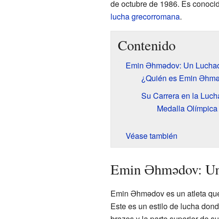
de octubre de 1986. Es conocido
lucha grecorromana
.
Contenido
Emin Əhmədov: Un Luchad
¿Quién es Emin Əhm
Su Carrera en la Luch
Medalla Olímpica
Véase también
Emin Əhmədov: Un
Emin Əhmədov es un atleta que
Este es un estilo de lucha don
brazos y la parte superior de s