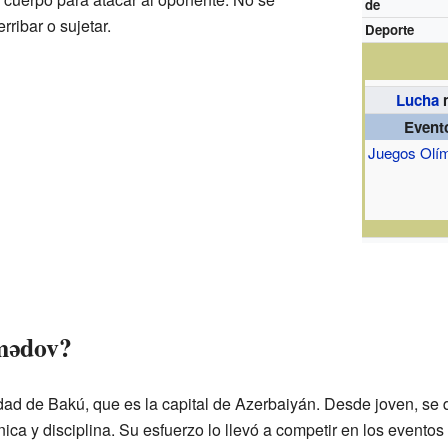
de
rribar o sujetar.
Deporte
Lucha
m
Event
Juegos Olí
mədov?
d de Bakú, que es la capital de Azerbaiyán. Desde joven, se d
ica y disciplina. Su esfuerzo lo llevó a competir en los evento