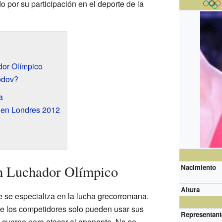
 por su participación en el deporte de la
or Olímpico
ədov?
a
 en Londres 2012
 Luchador Olímpico
Nacimiento
Altura
 se especializa en la lucha grecorromana.
de los competidores solo pueden usar sus
Representant
u cuerpo para atacar al oponente. No se