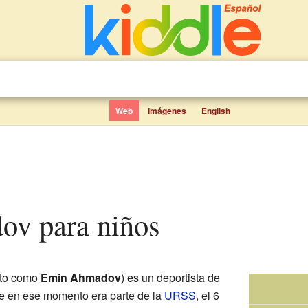
Web
Imágenes
English
ov para niños
ito como
Emin Ahmadov
) es un deportista de
ue en ese momento era parte de la
URSS
, el 6