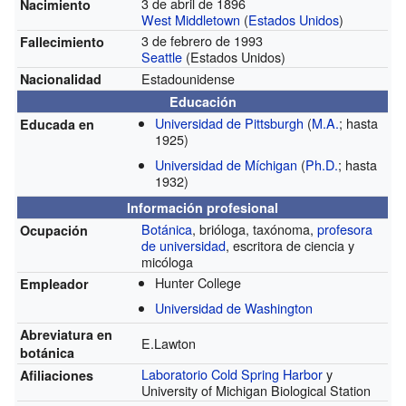
3 de abril de 1896
Nacimiento
West Middletown
(
Estados Unidos
)
3 de febrero de 1993
Fallecimiento
Seattle
(Estados Unidos)
Estadounidense
Nacionalidad
Educación
Universidad de Pittsburgh
(
M.A.
; hasta
Educada en
1925)
Universidad de Míchigan
(
Ph.D.
; hasta
1932)
Información profesional
Botánica
, brióloga, taxónoma,
profesora
Ocupación
de universidad
, escritora de ciencia y
micóloga
Hunter College
Empleador
Universidad de Washington
Abreviatura en
E.Lawton
botánica
Laboratorio Cold Spring Harbor
y
Afiliaciones
University of Michigan Biological Station