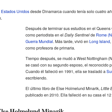
a
Estados Unidos
desde Dinamarca cuando tenía solo cuatro años
k.
Después de terminar sus estudios en el Queens 
como periodista en el
Daily Sentinel
de
Rome (N
Guerra Mundial
. Más tarde, vivió en
Long Island
,
como profesora de primaria.
Tiempo después, se mudó a West Nottingham (N
se casó con su segundo esposo, el reconocido p
Cuando él falleció en 1991, ella se trasladó a
Su
escribiendo.
El último libro de Else Holmelund Minarik,
Little
publicado en 2010. Ella falleció en su casa el 12
Else Holmelund Minarik