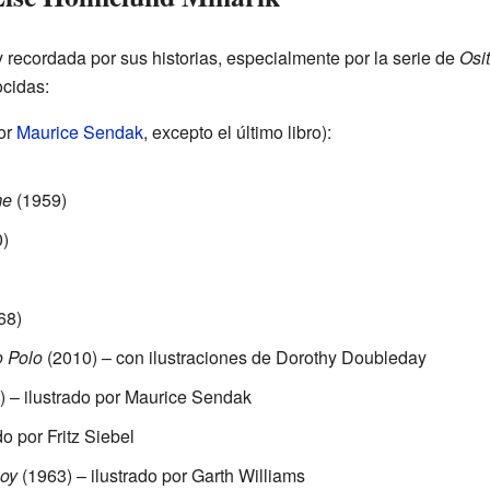
recordada por sus historias, especialmente por la serie de
Osi
cidas:
por
Maurice Sendak
, excepto el último libro):
me
(1959)
)
68)
o Polo
(2010) – con ilustraciones de Dorothy Doubleday
 – ilustrado por Maurice Sendak
o por Fritz Siebel
Boy
(1963) – ilustrado por Garth Williams