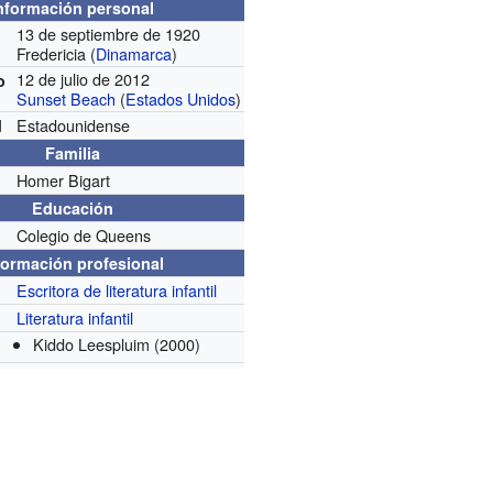
nformación personal
13 de septiembre de 1920
Fredericia (
Dinamarca
)
12 de julio de 2012
o
Sunset Beach
(
Estados Unidos
)
Estadounidense
d
Familia
Homer Bigart
Educación
Colegio de Queens
formación profesional
Escritora de literatura infantil
Literatura infantil
Kiddo Leespluim
(2000)