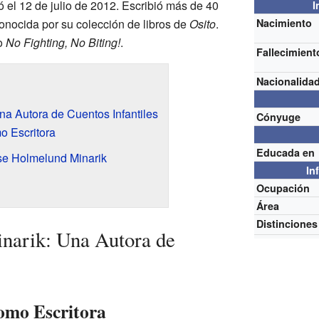
ció el 12 de julio de 2012. Escribió más de 40
I
conocida por su colección de libros de
Osito
.
Nacimiento
ro
No Fighting, No Biting!
.
Fallecimient
Nacionalida
na Autora de Cuentos Infantiles
Cónyuge
o Escritora
Educada en
se Holmelund Minarik
In
Ocupación
Área
Distinciones
narik: Una Autora de
omo Escritora