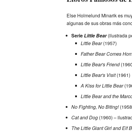
Else Holmelund Minarik es muy 
algunas de sus obras más cono
Serie
Little Bear
(ilustrada 
Little Bear
(1957)
Father Bear Comes Ho
Little Bear's Friend
(1960
Little Bear's Visit
(1961)
A Kiss for Little Bear
(19
Little Bear and the Marc
No Fighting, No Biting!
(1958)
Cat and Dog
(1960) – ilustrad
The Little Giant Girl and Elf 