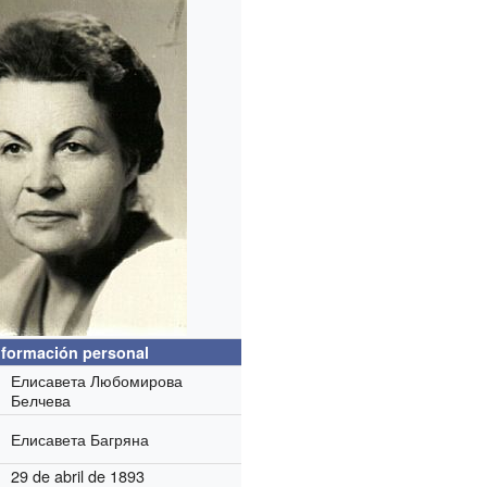
nformación personal
Елисавета Любомирова
Белчева
Елисавета Багряна
29 de abril de 1893