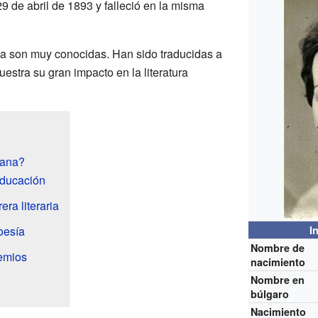
29 de abril de 1893 y falleció en la misma
.
na son muy conocidas. Han sido traducidas a
stra su gran impacto en la literatura
iana?
educación
ra literaria
oesía
I
Nombre de
emios
nacimiento
Nombre en
búlgaro
Nacimiento