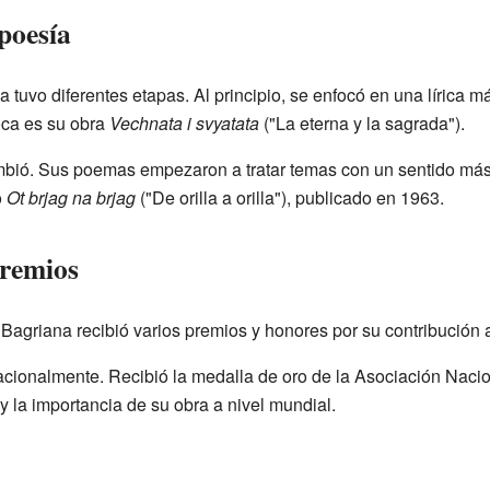
 poesía
 tuvo diferentes etapas. Al principio, se enfocó en una lírica 
oca es su obra
Vechnata i svyatata
("La eterna y la sagrada").
mbió. Sus poemas empezaron a tratar temas con un sentido más
o
Ot brjag na brjag
("De orilla a orilla"), publicado en 1963.
premios
 Bagriana recibió varios premios y honores por su contribución a 
acionalmente. Recibió la medalla de oro de la Asociación Nacio
y la importancia de su obra a nivel mundial.