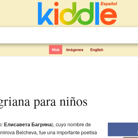
Web
Imágenes
English
agriana para niños
o:
Елисавета Багряна
), cuyo nombre de
mirova Belcheva, fue una importante poetisa