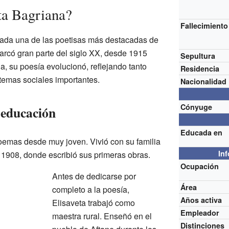
ta Bagriana?
Fallecimiento
rada una de las poetisas más destacadas de
abarcó gran parte del siglo XX, desde 1915
Sepultura
da, su poesía evolucionó, reflejando tanto
Residencia
temas sociales importantes.
Nacionalidad
Cónyuge
 educación
Educada en
oemas desde muy joven. Vivió con su familia
In
 1908, donde escribió sus primeras obras.
Ocupación
Antes de dedicarse por
Área
completo a la poesía,
Años activa
Elisaveta trabajó como
Empleador
maestra rural. Enseñó en el
Distinciones