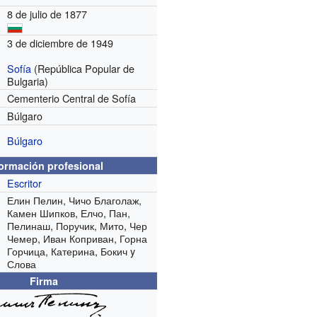
8 de julio de 1877
3 de diciembre de 1949
Sofía
(República Popular de
Bulgaria)
Cementerio Central de Sofía
Búlgaro
Búlgaro
formación profesional
Escritor
Елин Пелин, Чичо Благолаж,
Камен Шипков, Елчо, Пан,
Пелинаш, Поручик, Мито, Чер
Чемер, Иван Коприван, Горна
Горчица, Катерина, Бокич y
Слова
Firma