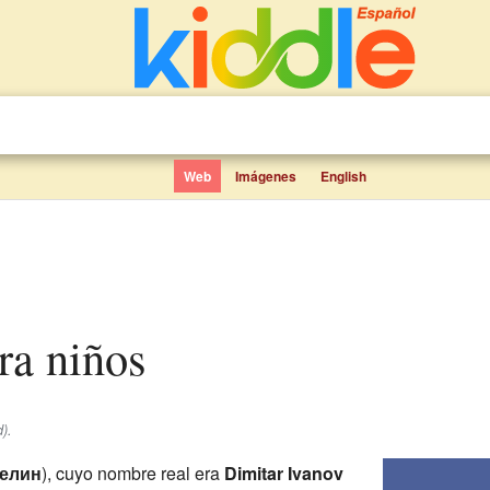
Web
Imágenes
English
ara niños
).
елин
), cuyo nombre real era
Dimitar Ivanov