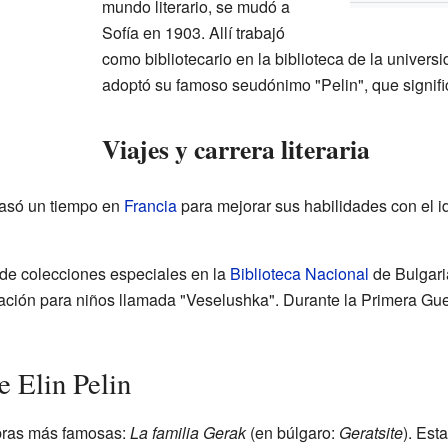
mundo literario, se mudó a
Sofía en 1903. Allí trabajó
como bibliotecario en la biblioteca de la univer
adoptó su famoso seudónimo "Pelin", que signific
Viajes y carrera literaria
pasó un tiempo en
Francia
para mejorar sus habilidades con el i
r de colecciones especiales en la
Biblioteca Nacional
de Bulgaria
cación para niños llamada "Veselushka". Durante la Primera Gu
e Elin Pelin
bras más famosas:
La familia Gerak
(en búlgaro:
Geratsite
). Est