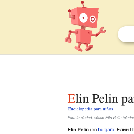
Elin Pelin p
Enciclopedia para niños
Para la ciudad, véase Elin Pelin (ciudad
Elin Pelin
(en
búlgaro
:
Елин П