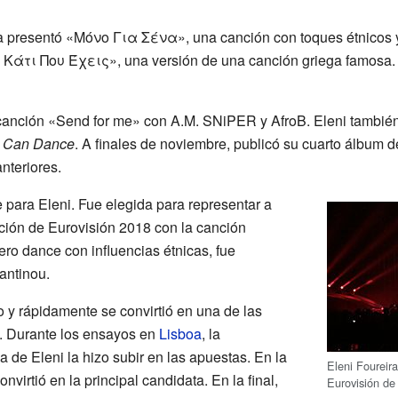
ira presentó «Μόνο Για Σένα», una canción con toques étnicos 
ο Κάτι Που Έχεις», una versión de una canción griega famosa. 
canción «Send for me» con A.M. SNiPER y AfroB. Eleni también 
u Can Dance
. A finales de noviembre, publicó su cuarto álbum d
anteriores.
 para Eleni. Fue elegida para representar a
nción de Eurovisión 2018 con la canción
ro dance con influencias étnicas, fue
antinou.
 y rápidamente se convirtió en una de las
n. Durante los ensayos en
Lisboa
, la
de Eleni la hizo subir en las apuestas. En la
Eleni Foureir
onvirtió en la principal candidata. En la final,
Eurovisión de