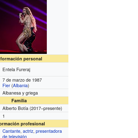
nformación personal
Entela Fureraj
7 de marzo de 1987
Fier
(
Albania
)
Albanesa y griega
Familia
Alberto Botía (2017–presente)
1
formación profesional
Cantante
,
actriz
,
presentadora
de televisión