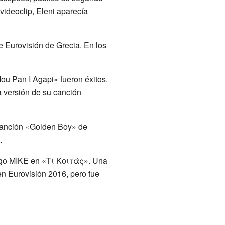
ideoclip, Eleni aparecía
e Eurovisión de Grecia. En los
ou Pan I Agapi» fueron éxitos.
 versión de su canción
 canción «Golden Boy» de
.
ego MIKE en «Τι Κοιτάς». Una
en Eurovisión 2016, pero fue