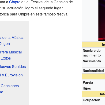
ntar a
Chipre
en el Festival de la Canción de
n su actuación, logró el segundo lugar,
órica para Chipre en este famoso festival.
la de la Música
Origen
I
Nombre de
rrera Musical
nacimiento
 Éxitos
Nacimiento
Nuevos Sonidos
Nacionalidad
l y Eurovisión
Pareja
 Canciones
Hijos
io
In
Ocupación