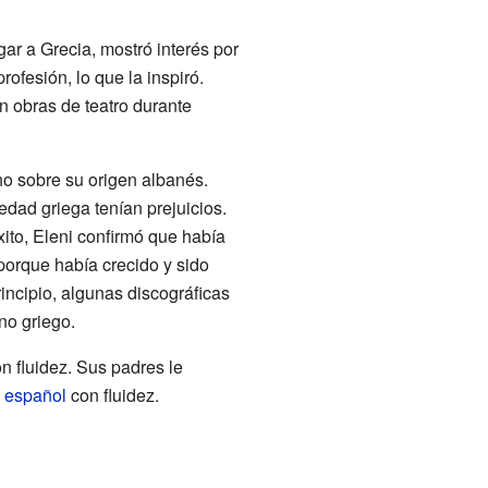
ar a Grecia, mostró interés por
ofesión, lo que la inspiró.
en obras de teatro durante
ho sobre su origen albanés.
dad griega tenían prejuicios.
ito, Eleni confirmó que había
porque había crecido y sido
incipio, algunas discográficas
no griego.
n fluidez. Sus padres le
y
español
con fluidez.