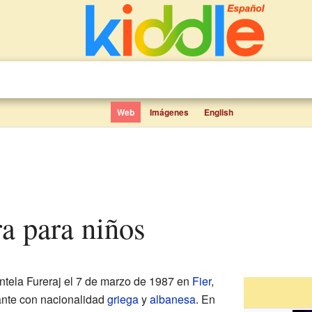
Web
Imágenes
English
ra para niños
tela Fureraj el 7 de marzo de 1987 en
Fier
,
tante con nacionalidad
griega
y
albanesa
. En