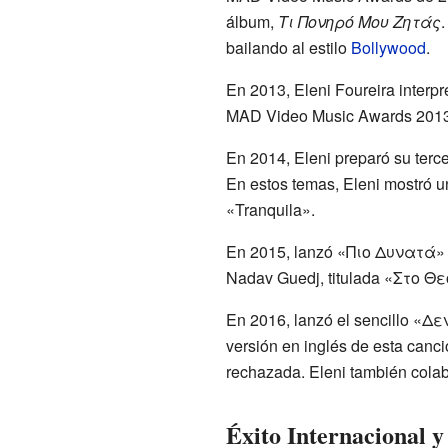
álbum,
Τι Πονηρό Μου Ζητάς
bailando al estilo
Bollywood
.
En 2013, Eleni Foureira interpr
MAD Video Music Awards 2013, 
En 2014, Eleni preparó su terc
En estos temas, Eleni mostró 
«Tranquila».
En 2015, lanzó «Πιο Δυνατά» co
Nadav Guedj, titulada «Στο Θε
En 2016, lanzó el sencillo «
versión en inglés de esta canc
rechazada. Eleni también colabo
Éxito Internacional y