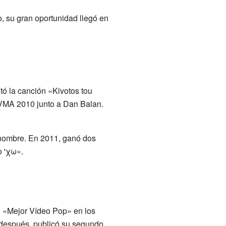
, su gran oportunidad llegó en
tó la canción «Kivotos tou
VMA 2010 junto a Dan Balan.
u nombre. En 2011, ganó dos
ο 'χω».
l «Mejor Vídeo Pop» en los
después, publicó su segundo