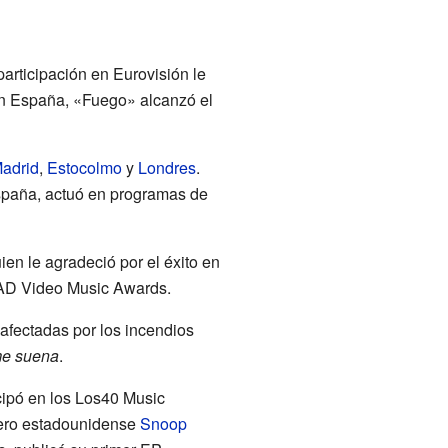
articipación en Eurovisión le
En España, «Fuego» alcanzó el
adrid
,
Estocolmo
y
Londres
.
España, actuó en programas de
ien le agradeció por el éxito en
MAD Video Music Awards.
 afectadas por los incendios
me suena
.
icipó en los Los40 Music
pero estadounidense
Snoop