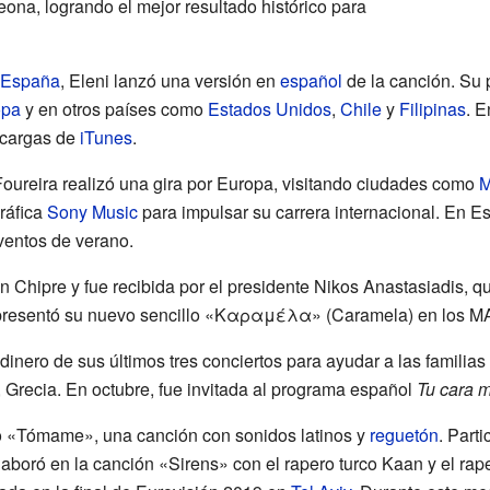
na, logrando el mejor resultado histórico para
España
, Eleni lanzó una versión en
español
de la canción. Su p
opa
y en otros países como
Estados Unidos
,
Chile
y
Filipinas
. 
escargas de
iTunes
.
oureira realizó una gira por Europa, visitando ciudades como
M
ráfica
Sony Music
para impulsar su carrera internacional. En 
eventos de verano.
n Chipre y fue recibida por el presidente Nikos Anastasiadis, qu
o, presentó su nuevo sencillo «Καραμέλα» (Caramela) en los 
 dinero de sus últimos tres conciertos para ayudar a las familias
a, Grecia. En octubre, fue invitada al programa español
Tu cara 
lo «Tómame», una canción con sonidos latinos y
reguetón
. Part
aboró en la canción «Sirens» con el rapero turco Kaan y el ra