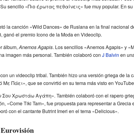
. Su sencillo «Πιο έρωτας πεθαίνεις» fue muy popular. En su v
etó la canción «Wild Dances» de Ruslana en la final nacional d
ganó el premio Icono de la Moda en Videoclip.
er álbum,
Anemos Agapis
. Los sencillos «Anemos Agapis» y «M
una imagen más personal. También colaboró con
J Balvin
en una
n un videoclip tribal. También hizo una versión griega de la
ό Με Πάει», que se convirtió en su tema más visto en YouTube
Δεν Σoυ Χρωστάω Αγάπη». También colaboró con el rapero gri
ión, «Come Tiki Tam», fue propuesta para representar a Grecia 
ró con el cantante Butrint Imeri en el tema «Delicious».
 Eurovisión