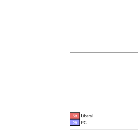
58
Liberal
28
PC