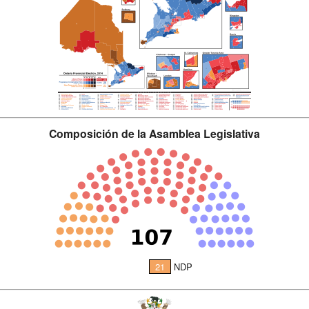
Composición de la Asamblea Legislativa
21
NDP