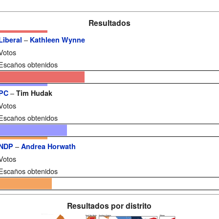
Resultados
–
Liberal
Kathleen Wynne
Votos
Escaños obtenidos
–
PC
Tim Hudak
Votos
Escaños obtenidos
–
NDP
Andrea Horwath
Votos
Escaños obtenidos
Resultados por distrito