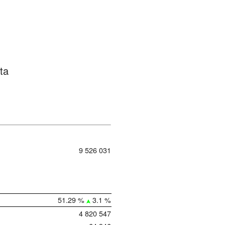
ta
9 526 031
51.29 %
3.1 %
4 820 547