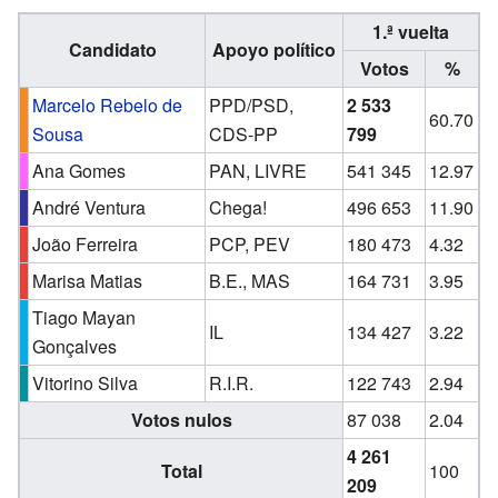
1.ª vuelta
Candidato
Apoyo político
Votos
%
Marcelo Rebelo de
PPD/PSD,
2 533
60.70
Sousa
CDS-PP
799
Ana Gomes
PAN, LIVRE
541 345
12.97
André Ventura
Chega!
496 653
11.90
João Ferreira
PCP, PEV
180 473
4.32
Marisa Matias
B.E., MAS
164 731
3.95
Tiago Mayan
IL
134 427
3.22
Gonçalves
Vitorino Silva
R.I.R.
122 743
2.94
Votos nulos
87 038
2.04
4 261
Total
100
209