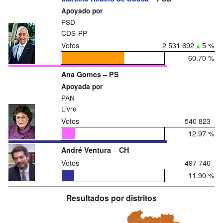
Apoyado por
PSD
CDS-PP
Votos
2 531 692
5 %
60.70 %
–
Ana Gomes
PS
Apoyada por
PAN
Livre
Votos
540 823
12.97 %
–
André Ventura
CH
Votos
497 746
11.90 %
Resultados por distritos