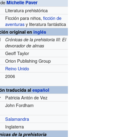
de
Michelle Paver
Literatura prehistórica
Ficción para niños,
ficción de
aventuras
y literatura fantástica
ción original en
inglés
l
Crónicas de la prehistoria III: El
devorador de almas
Geoff Taylor
Orion Publishing Group
Reino Unido
2006
ón traducida al
español
Patricia Antón de Vez
r
John Fordham
Salamandra
Inglaterra
nicas de la prehistoria