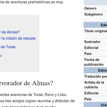
erie de aventuras prehistóricas es muy
Género
Subgénero
Edi
Título origina
r de Almas?
 la misión de rescate
Ilustrador
 de Torak
Editorial
País
o
Fecha de
publicación
Edici
Traducido po
evorador de Almas?
Artista de la
cubierta
Editorial
nantes aventuras de Torak, Renn y Lobo.
País
s tres amigos logran reunirse y disfrutan de
Cró
 esta tranquilidad no dura mucho.