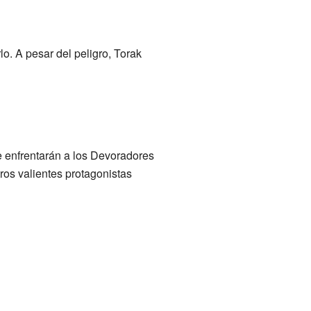
o. A pesar del peligro, Torak
se enfrentarán a los Devoradores
tros valientes protagonistas