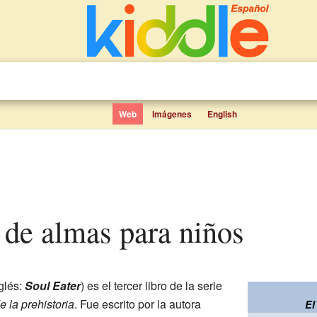
Web
Imágenes
English
r de almas para niños
glés:
Soul Eater
) es el tercer libro de la serie
 la prehistoria
. Fue escrito por la autora
El