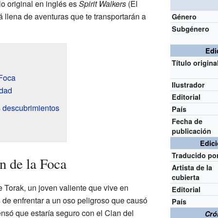
ulo original en inglés es
Spirit Walkers
(El
tá llena de aventuras que te transportarán a
Género
Subgénero
Edi
Título origina
 Foca
Ilustrador
edad
Editorial
s descubrimientos
País
Fecha de
publicación
Edici
Traducido po
n de la Foca
Artista de la
cubierta
de Torak, un joven valiente que vive en
Editorial
 de enfrentar a un oso peligroso que causó
País
ensó que estaría seguro con el Clan del
Cró