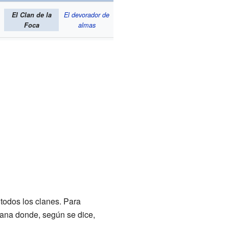
El Clan de la
El devorador de
Foca
almas
odos los clanes. Para
jana donde, según se dice,