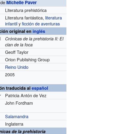
de
Michelle Paver
Literatura prehistórica
Literatura fantástica,
literatura
infantil
y
ficción de aventuras
ción original en
inglés
l
Crónicas de la prehistoria II: El
clan de la foca
Geoff Taylor
Orion Publishing Group
Reino Unido
2005
ón traducida al
español
Patricia Antón de Vez
r
John Fordham
Salamandra
Inglaterra
nicas de la prehistoria