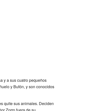
sa y a sus cuatro pequeños
uñuelo y Bufón, y son conocidos
es quite sus animales. Deciden
ñor Zorro fuera de su