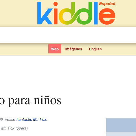
Web
Imágenes
English
ro para niños
09, véase
Fantastic Mr. Fox
.
 Mr. Fox (ópera).