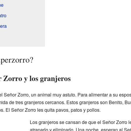
ne
atro
pera
úperzorro?
r Zorro y los granjeros
el Señor Zorro, un animal muy astuto. Para alimentar a su espo
mida de tres granjeros cercanos. Estos granjeros son Benito, B
s. El Señor Zorro les quita pavos, patos y pollos.
Los granjeros se cansan de que el Señor Zorro l
atraparlo y eliminarlo. Una noche, esperan al Se