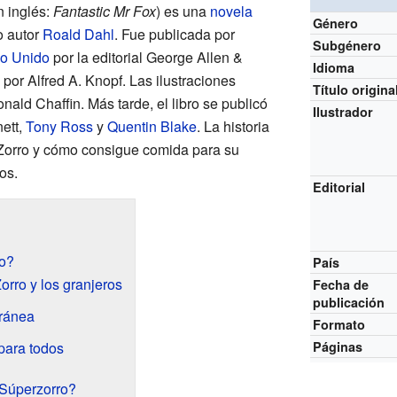
en inglés:
Fantastic Mr Fox
) es una
novela
Género
o autor
Roald Dahl
. Fue publicada por
Subgénero
o Unido
por la editorial George Allen &
Idioma
por Alfred A. Knopf. Las ilustraciones
Título origina
nald Chaffin. Más tarde, el libro se publicó
Ilustrador
ett,
Tony Ross
y
Quentin Blake
. La historia
 Zorro y cómo consigue comida para su
os.
Editorial
ro?
País
orro y los granjeros
Fecha de
publicación
rránea
Formato
Páginas
para todos
Súperzorro?