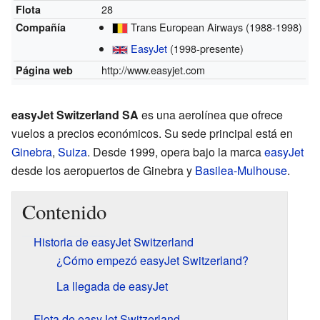
28
Flota
Trans European Airways
(1988-1998)
Compañía
EasyJet
(1998-presente)
http://www.easyjet.com
Página web
easyJet Switzerland SA
es una aerolínea que ofrece
vuelos a precios económicos. Su sede principal está en
Ginebra
,
Suiza
. Desde 1999, opera bajo la marca
easyJet
desde los aeropuertos de Ginebra y
Basilea-Mulhouse
.
Contenido
Historia de easyJet Switzerland
¿Cómo empezó easyJet Switzerland?
La llegada de easyJet
Flota de easyJet Switzerland