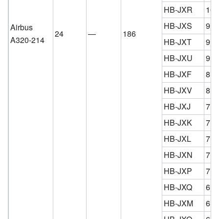
HB-JXR
10,
HB-JXS
9,6
Airbus
24
—
186
A320-214
HB-JXT
9,4
HB-JXU
9,3
HB-JXF
8,4
HB-JXV
8,3
HB-JXJ
7,6
HB-JXK
7,6
HB-JXL
7,1
HB-JXN
7 a
HB-JXP
7 a
HB-JXQ
6,8
HB-JXM
6,6