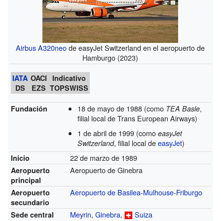
Airbus A320neo
de easyJet Switzerland en el aeropuerto de
Hamburgo (2023)
IATA
OACI
Indicativo
DS
EZS
TOPSWISS
18 de mayo de 1988
(como
,
Fundación
TEA Basle
filial local de Trans European Airways)
1 de abril de 1999
(como
easyJet
, filial local de
easyJet
)
Switzerland
22 de marzo de 1989
Inicio
Aeropuerto de Ginebra
Aeropuerto
principal
Aeropuerto de Basilea-Mulhouse-Friburgo
Aeropuerto
secundario
Meyrin
,
Ginebra
,
Suiza
Sede central