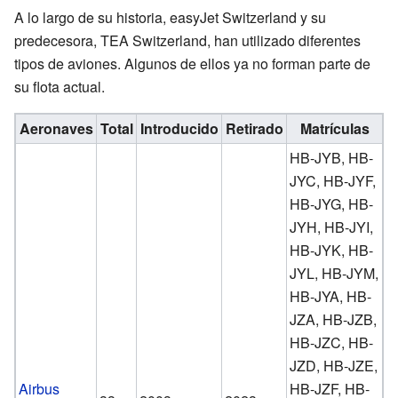
A lo largo de su historia, easyJet Switzerland y su
predecesora, TEA Switzerland, han utilizado diferentes
tipos de aviones. Algunos de ellos ya no forman parte de
su flota actual.
Aeronaves
Total
Introducido
Retirado
Matrículas
HB-JYB, HB-
JYC, HB-JYF,
HB-JYG, HB-
JYH, HB-JYI,
HB-JYK, HB-
JYL, HB-JYM,
HB-JYA, HB-
JZA, HB-JZB,
HB-JZC, HB-
JZD, HB-JZE,
Airbus
HB-JZF, HB-