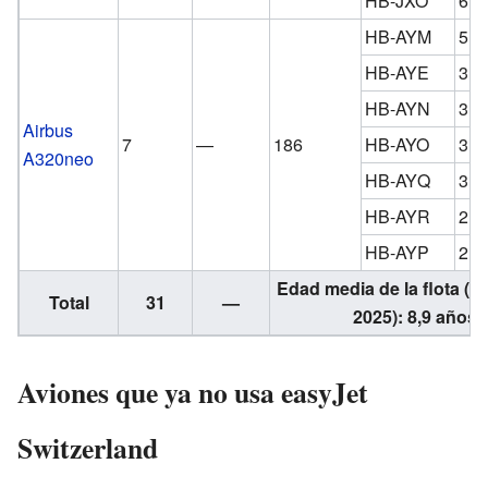
HB-JXO
6,6
HB-AYM
5,2
HB-AYE
3,3
HB-AYN
3,3
Airbus
7
—
186
HB-AYO
3,3
A320neo
HB-AYQ
3,2
HB-AYR
2,8
HB-AYP
2,8
Edad media de la flota (f
Total
31
—
2025): 8,9 años
Aviones que ya no usa easyJet
Switzerland