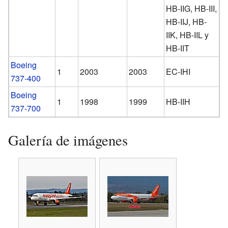
HB-IIG, HB-III,
HB-IIJ, HB-
IIK, HB-IIL y
HB-IIT
Boeing
1
2003
2003
EC-IHI
737-400
Boeing
1
1998
1999
HB-IIH
737-700
Galería de imágenes