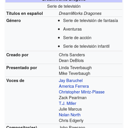
Serie de televisión
Títulos en español
DreamWorks Dragones
Serie de televisión de fantasía
Género
Aventuras
Serie de acción
Serie de televisión infantil
Chris Sanders
Creado por
Dean DeBlois
Linda Teverbaugh
Presentado por
Mike Teverbaugh
Jay Baruchel
Voces de
America Ferrera
Christopher Mintz-Plasse
Zack Pearlman
T.J. Miller
Julie Marcus
Nolan North
Chris Edgerly
John Paesano
Compositor(es)