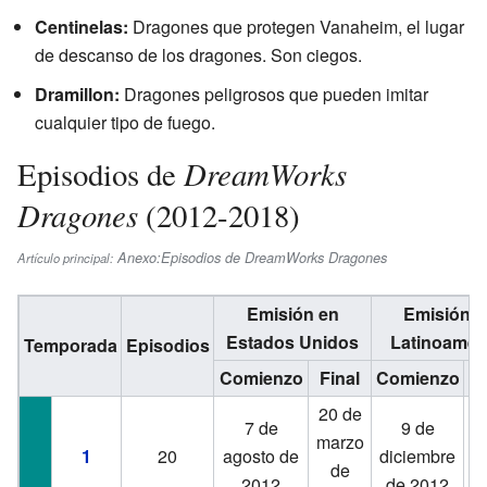
Centinelas:
Dragones que protegen Vanaheim, el lugar
de descanso de los dragones. Son ciegos.
Dramillon:
Dragones peligrosos que pueden imitar
cualquier tipo de fuego.
DreamWorks
Episodios de
Dragones
(2012-2018)
Anexo:Episodios de DreamWorks Dragones
Artículo principal:
Emisión en
Emisión e
Estados Unidos
Latinoamér
Temporada
Episodios
Comienzo
Final
Comienzo
F
20 de
1
7 de
9 de
marzo
j
1
20
agosto de
diciembre
de
2012
de 2012