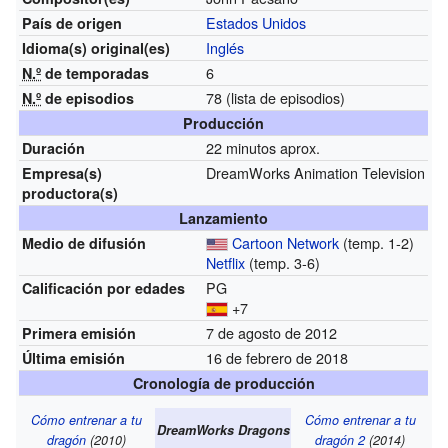
Estados Unidos
País de origen
Inglés
Idioma(s)
original(es)
6
N.º
de temporadas
78
(lista de episodios)
N.º
de episodios
Producción
22 minutos aprox.
Duración
DreamWorks Animation Television
Empresa(s)
productora(s)
Lanzamiento
Cartoon Network
(temp. 1-2)
Medio de difusión
Netflix
(temp. 3-6)
PG
Calificación por edades
+7
7 de agosto de 2012
Primera emisión
16 de febrero de 2018
Última emisión
Cronología de producción
Cómo entrenar a tu
Cómo entrenar a tu
DreamWorks Dragons
dragón
(2010)
dragón 2
(2014)