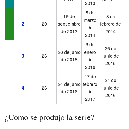
2013
2
5 de
2
19 de
3 de
marzo
j
2
20
septiembre
febrero de
de
de 2013
2014
2014
2
8 de
8
26 de
26 de junio
enero
e
3
26
junio de
de 2015
de
2015
2016
2
17 de
1
24 de
24 de junio
febrero
fe
4
26
junio de
de 2016
de
2016
2017
2
¿Cómo se produjo la serie?