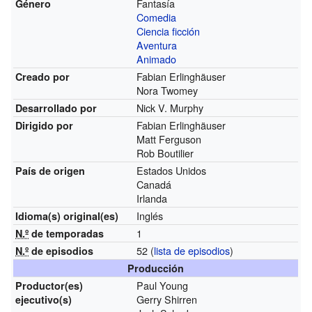
Fantasía
Género
Comedia
Ciencia ficción
Aventura
Animado
Fabian Erlinghäuser
Creado por
Nora Twomey
Nick V. Murphy
Desarrollado por
Fabian Erlinghäuser
Dirigido por
Matt Ferguson
Rob Boutilier
Estados Unidos
País de origen
Canadá
Irlanda
Inglés
Idioma(s)
original(es)
1
N.º
de temporadas
52
(
lista de episodios
)
N.º
de episodios
Producción
Paul Young
Productor(es)
Gerry Shirren
ejecutivo(s)