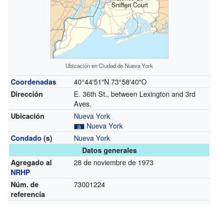
Sniffen Court
Ubicación en Ciudad de Nueva York
40°44′51″N
73°58′40″O
Coordenadas
E. 36th St., between Lexington and 3rd
Dirección
Aves.
Nueva York
Ubicación
Nueva York
Nueva York
Condado
(s)
Datos generales
28 de noviembre de 1973
Agregado al
NRHP
73001224
Núm. de
referencia