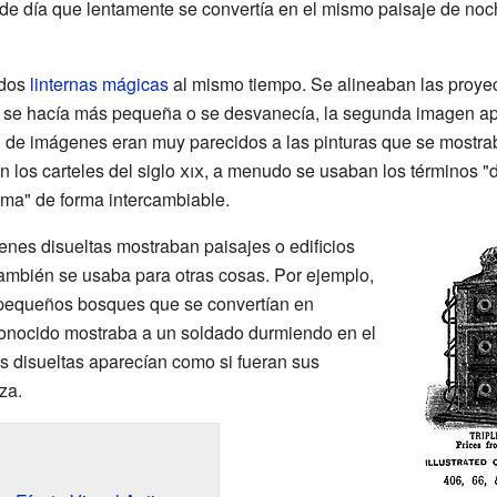
 de día que lentamente se convertía en el mismo paisaje de no
 dos
linternas mágicas
al mismo tiempo. Se alineaban las proy
n se hacía más pequeña o se desvanecía, la segunda imagen apa
ón de imágenes eran muy parecidos a las pinturas que se mostra
 los carteles del siglo
xix
, a menudo se usaban los términos "
ma" de forma intercambiable.
nes disueltas mostraban paisajes o edificios
 también se usaba para otras cosas. Por ejemplo,
pequeños bosques que se convertían en
conocido mostraba a un soldado durmiendo en el
 disueltas aparecían como si fueran sus
za.