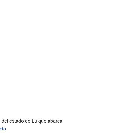
o del estado de Lu que abarca
cio
.