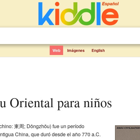
Web
Imágenes
English
ou Oriental para niños
chino: 東周; Dōngzhōu) fue un período
 antigua China, que duró desde el año 770 a.C.