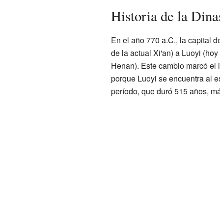
Historia de la Dina
En el año 770 a.C., la capital d
de la actual Xi'an) a Luoyi (h
Henan). Este cambio marcó el in
porque Luoyi se encuentra al es
período, que duró 515 años, má