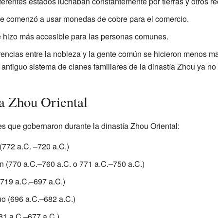
ferentes estados luchaban constantemente por tierras y otros re
e comenzó a usar monedas de cobre para el comercio.
 hizo más accesible para las personas comunes.
rencias entre la nobleza y la gente común se hicieron menos m
antiguo sistema de clanes familiares de la dinastía Zhou ya no
ía Zhou Oriental
yes que gobernaron durante la dinastía Zhou Oriental:
(772 a.C. –720 a.C.)
 (770 a.C.–760 a.C. o 771 a.C.–750 a.C.)
719 a.C.–697 a.C.)
o (696 a.C.–682 a.C.)
81 a.C.–677 a.C.)