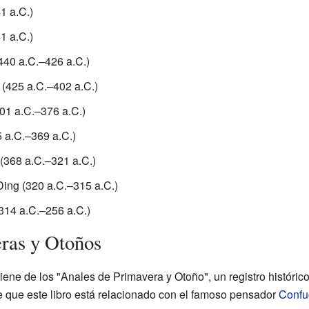
1 a.C.)
1 a.C.)
40 a.C.–426 a.C.)
(425 a.C.–402 a.C.)
01 a.C.–376 a.C.)
 a.C.–369 a.C.)
(368 a.C.–321 a.C.)
ing (320 a.C.–315 a.C.)
314 a.C.–256 a.C.)
ras y Otoños
iene de los "Anales de Primavera y Otoño", un registro históric
e que este libro está relacionado con el famoso pensador
Confu