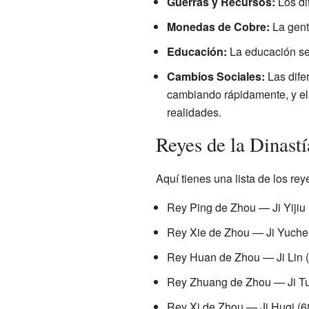
Guerras y Recursos:
Los di
Monedas de Cobre:
La gent
Educación:
La educación se
Cambios Sociales:
Las dife
cambiando rápidamente, y el 
realidades.
Reyes de la Dinast
Aquí tienes una lista de los re
Rey Ping de Zhou — Ji Yijiu 
Rey Xie de Zhou — Ji Yuchen
Rey Huan de Zhou — Ji Lin (
Rey Zhuang de Zhou — Ji Tu
Rey Xi de Zhou — Ji Huqi (6