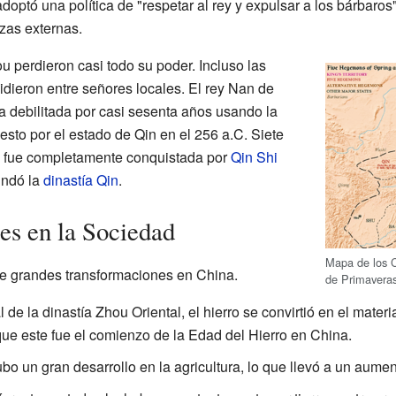
optó una política de "respetar al rey y expulsar a los bárbaros
zas externas.
u perdieron casi todo su poder. Incluso las
idieron entre señores locales. El rey Nan de
a debilitada por casi sesenta años usando la
sto por el estado de Qin en el 256 a.C. Siete
u fue completamente conquistada por
Qin Shi
undó la
dinastía Qin
.
s en la Sociedad
Mapa de los 
e grandes transformaciones en China.
de Primaveras
l de la dinastía Zhou Oriental, el hierro se convirtió en el materia
ue este fue el comienzo de la Edad del Hierro en China.
o un gran desarrollo en la agricultura, lo que llevó a un aumen