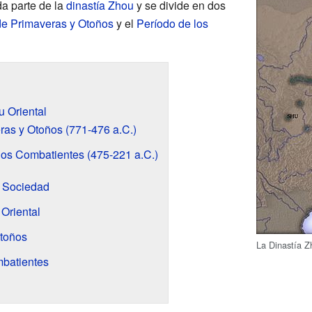
da parte de la
dinastía Zhou
y se divide en dos
de Primaveras y Otoños
y el
Período de los
u Oriental
ras y Otoños (771-476 a.C.)
nos Combatientes (475-221 a.C.)
a Sociedad
Oriental
Otoños
La Dinastía Z
mbatientes