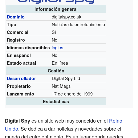
Información general
digitalspy.co.uk
Dominio
Noticias de entretenimiento
Tipo
Sí
Comercial
No
Registro
inglés
Idiomas disponibles
No
En español
En línea
Estado actual
Gestión
Digital Spy Ltd
Desarrollador
Nat Mags
Propietario
17 de enero de 1999
Lanzamiento
Estadísticas
Digital Spy
es un sitio web muy conocido en el
Reino
Unido
. Se dedica a dar noticias y novedades sobre el
mundo del entretenimiento. Es un lugar donde puedes