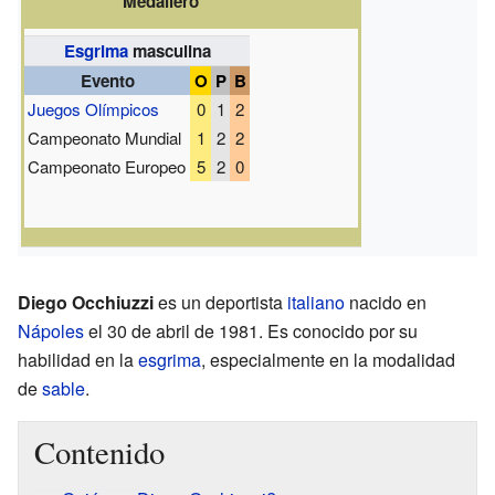
Medallero
Esgrima
masculina
Evento
O
P
B
Juegos Olímpicos
0
1
2
Campeonato Mundial
1
2
2
Campeonato Europeo
5
2
0
Diego Occhiuzzi
es un deportista
italiano
nacido en
Nápoles
el 30 de abril de 1981. Es conocido por su
habilidad en la
esgrima
, especialmente en la modalidad
de
sable
.
Contenido