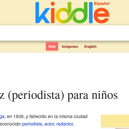
Web
Imágenes
English
 (periodista) para niños
ga
, en 1936, y fallecido en la misma ciudad
 reconocido
periodista
,
actor
,
redactor
,