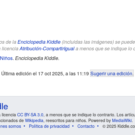
los de la
Enciclopedia Kiddle
(incluidas las imágenes) se puede u
a licencia
Atribución-CompartirIgual
a menos que se indique lo con
 Niños
.
Enciclopedia Kiddle.
Última edición el 17 oct 2025, a las 11:19
Sugerir una edición
.
dle
a licencia
CC BY-SA 3.0
, a menos que se indique lo contrario. Los artíc
ccionados de
Wikipedia
, reescritos para niños. Powered by
MediaWiki
.
énes somos
Política de privacidad
Contacto
© 2025 Kiddle.co