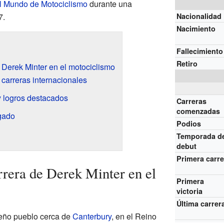
 Mundo de Motociclismo
durante una
7.
Nacionalidad
Nacimiento
Fallecimiento
Retiro
 Derek Minter en el motociclismo
carreras internacionales
 logros destacados
Carreras
comenzadas
gado
Podios
Temporada d
debut
Primera carre
rera de Derek Minter en el
Primera
victoria
Última carrer
eño pueblo cerca de
Canterbury
, en el Reino