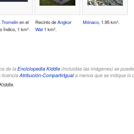
a Tromelin
en el
Recinto de
Angkor
Mónaco
, 1.95 km².
 Índico, 1 km².
Wat
1 km².
los de la
Enciclopedia Kiddle
(incluidas las imágenes) se puede u
a licencia
Atribución-CompartirIgual
a menos que se indique lo con
Kiddle.