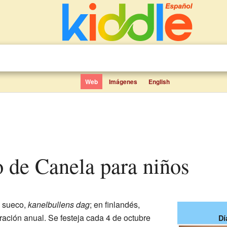
Web
Imágenes
English
lo de Canela para niños
 sueco,
kanelbullens dag
; en finlandés,
ración anual. Se festeja cada 4 de octubre
Dí