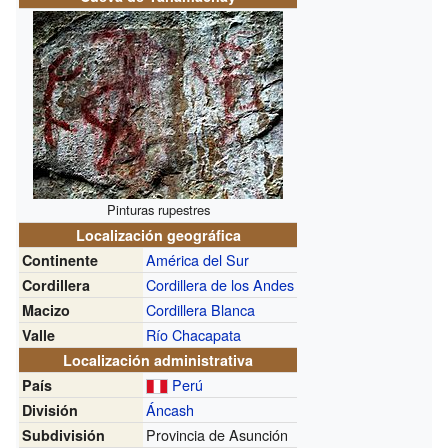
Pinturas rupestres
Localización geográfica
América del Sur
Continente
Cordillera de los Andes
Cordillera
Cordillera Blanca
Macizo
Río Chacapata
Valle
Localización administrativa
Perú
País
Áncash
División
Provincia de Asunción
Subdivisión