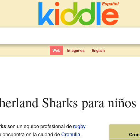
Web
Imágenes
English
therland Sharks para niños
rks
son un equipo profesional de
rugby
e encuentra en la ciudad de
Cronulla
.
Cron