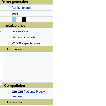
Datos generales
Rugby league
1963
Instalaciones
vo
Jubilee Oval
Carlton,
Australia
22 500 espectadores
Uniforme
Competición
National Rugby
League
Palmarés