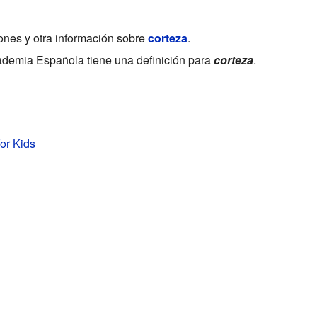
iones y otra información sobre
corteza
.
demia Española tiene una definición para
corteza
.
for Kids