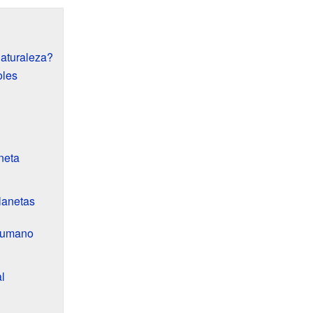
Naturaleza?
oles
neta
lanetas
Humano
l