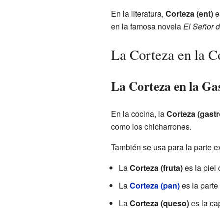
En la literatura,
Corteza (ent)
es
en la famosa novela
El Señor d
La Corteza en la 
La Corteza en la G
En la cocina, la
Corteza (gast
como los chicharrones.
También se usa para la parte ex
La
Corteza (fruta)
es la piel
La
Corteza (pan)
es la parte 
La
Corteza (queso)
es la ca