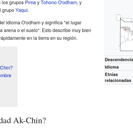
e los grupos
Pima
y
Tohono O'odham
, y
l grupo
Yaqui
.
el idioma O'odham y significa "el lugar
a arena o el suelo". Esto describe muy bien
 rápidamente en la tierra en su región.
Descendenci
Idioma
-Chin?
Etnias
nombre
relacionadas
dad Ak-Chin?