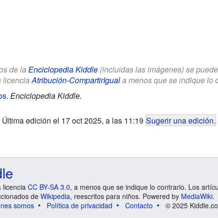
los de la
Enciclopedia Kiddle
(incluidas las imágenes) se puede u
a licencia
Atribución-CompartirIgual
a menos que se indique lo con
os
.
Enciclopedia Kiddle.
Última edición el 17 oct 2025, a las 11:19
Sugerir una edición
.
dle
a licencia
CC BY-SA 3.0
, a menos que se indique lo contrario. Los artíc
ccionados de
Wikipedia
, reescritos para niños. Powered by
MediaWiki
.
énes somos
Política de privacidad
Contacto
© 2025 Kiddle.co