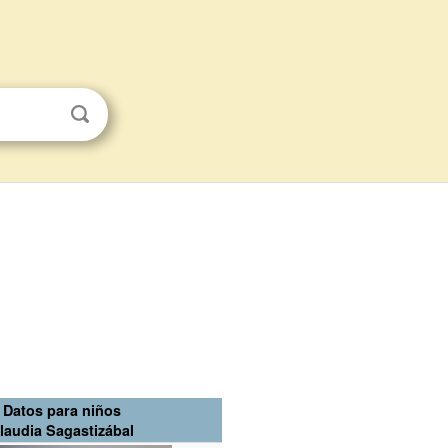
Datos para niños
laudia Sagastizábal