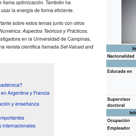
e llama
optimización
. También ha
sar la energía de forma eficiente.
tante sobre estos temas junto con otros
Numérica: Aspectos Teóricos y Prácticos
.
estigadora en la Universidad de Campinas,
na revista científica llamada
Set-Valued and
I
Nacionalidad
Educada en
académica?
 en Argentina y Francia
Supervisor
gación y enseñanza
doctoral
In
importantes
Ocupación
s internacionales
Empleador