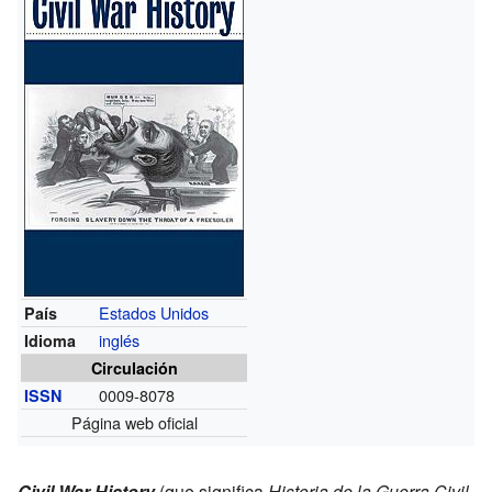
Estados Unidos
País
inglés
Idioma
Circulación
0009-8078
ISSN
Página web oficial
Civil War History
(que significa
Historia de la Guerra Civil