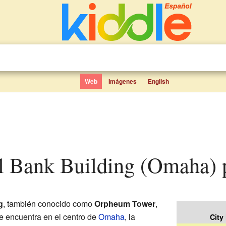
Web
Imágenes
English
al Bank Building (Omaha) 
g
, también conocido como
Orpheum Tower
,
 Se encuentra en el centro de
Omaha
, la
City