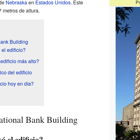
 de
Nebraska
en
Estados Unidos
. Este
Pr
7 metros de altura.
Bank Building
el edificio?
edificio más alto?
co del edificio
icio hoy en día?
National Bank Building
 el edificio?