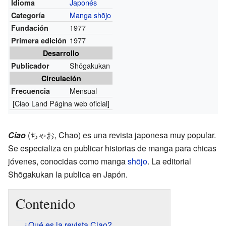
Japonés
Idioma
Manga
shōjo
Categoría
1977
Fundación
1977
Primera edición
Desarrollo
Shōgakukan
Publicador
Circulación
Mensual
Frecuencia
[
Ciao Land
Página web oficial]
Ciao
(ちゃお, Chao) es una revista japonesa muy popular.
Se especializa en publicar historias de manga para chicas
jóvenes, conocidas como manga
shōjo
. La editorial
Shōgakukan la publica en Japón.
Contenido
¿Qué es la revista Ciao?