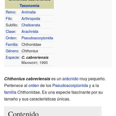
Taxonomía
Reino
:
Animalia
Filo
:
Arthropoda
Subfilo:
Chelicerata
Clase
:
Arachnida
Orden
:
Pseudoscorpionida
Familia
:
Chthoniidae
Género
:
Chthonius
Especie
:
C. cabreriensis
Mahnert, 1993
Chthonius cabreriensis
es un
arácnido
muy pequeño.
Pertenece al
orden
de los
Pseudoscorpionida
y a la
familia
Chthoniidae. Es una especie fascinante por su
tamaño y sus características únicas.
Contenido