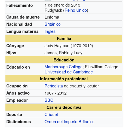
1 de enero de 2013
Fallecimiento
Rudgwick (
Reino Unido
)
Linfoma
Causa de muerte
Británico
Nacionalidad
Inglés
Lengua materna
Familia
Judy Hayman (1970-2012)
Cónyuge
James, Robin y Lucy
Hijos
Educación
Marlborough College
; Fitzwilliam College,
Educado en
Universidad de Cambridge
Información profesional
Periodista
de críquet y locutor
Ocupación
1967 - 2012
Años activo
BBC
Empleador
Carrera deportiva
Críquet
Deporte
Orden del Imperio Británico
Distinciones