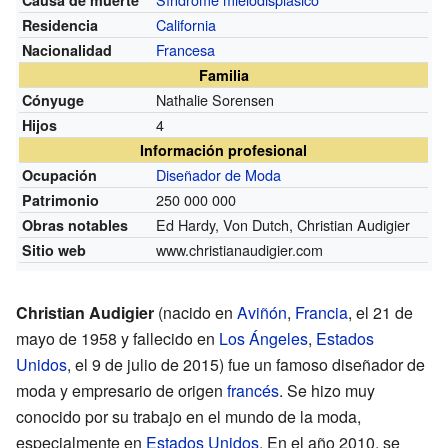
California
Residencia
Francesa
Nacionalidad
Familia
Nathalie Sorensen
Cónyuge
4
Hijos
Información profesional
Diseñador de Moda
Ocupación
250 000 000
Patrimonio
Ed Hardy, Von Dutch, Christian Audigier
Obras notables
www.christianaudigier.com
Sitio web
Christian Audigier
(nacido en
Aviñón
,
Francia
, el 21 de
mayo de 1958 y fallecido en
Los Ángeles
,
Estados
Unidos
, el 9 de julio de 2015) fue un famoso diseñador de
moda y empresario de origen
francés
. Se hizo muy
conocido por su trabajo en el mundo de la moda,
especialmente en
Estados Unidos
. En el año 2010, se