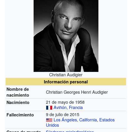
Christian Audigier
Información personal
Nombre de
Christian Georges Henri Audigier
nacimiento
21 de mayo de 1958
Nacimiento
Aviñón
,
Francia
9 de julio de 2015
Fallecimiento
Los Ángeles
,
California
,
Estados
Unidos
Síndrome mielodisplásico
Causa de muerte