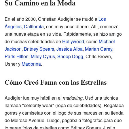
Su Camino en la Moda
En el año 2000, Christian Audigier se mudó a
Los
Ángeles
,
California
, con muy poco dinero. Allí, comenzó
una nueva etapa en su vida. Rápidamente, se hizo amigo
de muchas celebridades de
Hollywood
, como
Michael
Jackson
,
Britney Spears
,
Jessica Alba
,
Mariah Carey
,
Paris Hilton
,
Miley Cyrus
,
Snoop Dogg
, Chris Brown,
Usher y
Madonna
.
Cómo Creó Fama con las Estrellas
Audigier fue muy hábil en el
marketing
. Usó una técnica
llamada "celebrity wear" (ropa de celebridades). Regalaba
gorras y camisetas con el logo de sus marcas en su tienda
de Melrose Avenue. Luego, pagaba a fotógrafos para que
tomaran fotos de estrellas como Britney Spears, Justin