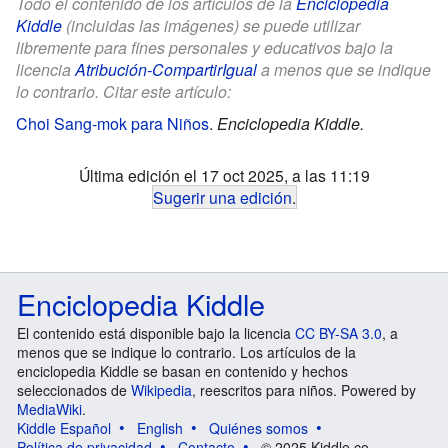
Todo el contenido de los artículos de la
Enciclopedia
Kiddle
(incluidas las imágenes) se puede utilizar
libremente para fines personales y educativos bajo la
licencia
Atribución-CompartirIgual
a menos que se indique
lo contrario. Citar este artículo:
Choi Sang-mok para Niños
.
Enciclopedia Kiddle.
Última edición el 17 oct 2025, a las 11:19
Sugerir una edición
.
Enciclopedia Kiddle
El contenido está disponible bajo la licencia
CC BY-SA 3.0
, a
menos que se indique lo contrario. Los artículos de la
enciclopedia Kiddle se basan en contenido y hechos
seleccionados de
Wikipedia
, reescritos para niños. Powered by
MediaWiki
.
Kiddle Español
English
Quiénes somos
Política de privacidad
Contacto
© 2025 Kiddle.co