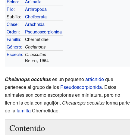
Reino
:
Animalia
Filo
:
Arthropoda
Subfilo:
Chelicerata
Clase
:
Arachnida
Orden
:
Pseudoscorpionida
Familia
:
Chernetidae
Género
:
Chelanops
Especie
:
C. occultus
Beier, 1964
Chelanops occultus
es un pequeño
arácnido
que
pertenece al grupo de los
Pseudoscorpionida
. Estos
animales son como escorpiones en miniatura, pero no
tienen la cola con aguijón.
Chelanops occultus
forma parte
de la
familia
Chernetidae.
Contenido