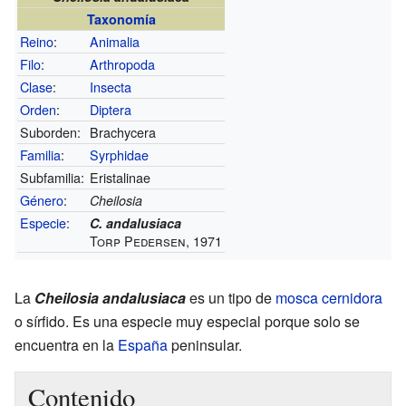
Taxonomía
Reino
:
Animalia
Filo
:
Arthropoda
Clase
:
Insecta
Orden
:
Diptera
Suborden:
Brachycera
Familia
:
Syrphidae
Subfamilia:
Eristalinae
Género
:
Cheilosia
Especie
:
C. andalusiaca
Torp Pedersen, 1971
La
Cheilosia andalusiaca
es un tipo de
mosca cernidora
o sírfido. Es una especie muy especial porque solo se
encuentra en la
España
peninsular.
Contenido