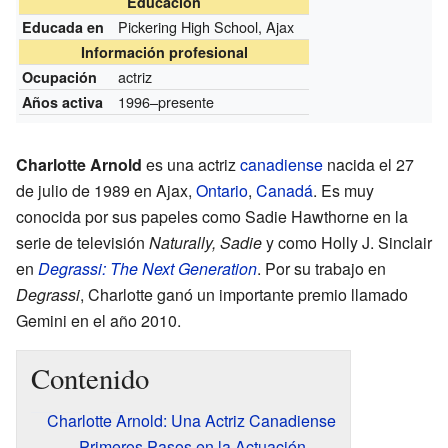
Educación
Pickering High School, Ajax
Educada en
Información profesional
actriz
Ocupación
1996–presente
Años activa
Charlotte Arnold
es una actriz
canadiense
nacida el 27
de julio de 1989 en Ajax,
Ontario
,
Canadá
. Es muy
conocida por sus papeles como Sadie Hawthorne en la
serie de televisión
Naturally, Sadie
y como Holly J. Sinclair
en
Degrassi: The Next Generation
. Por su trabajo en
Degrassi
, Charlotte ganó un importante premio llamado
Gemini en el año 2010.
Contenido
Charlotte Arnold: Una Actriz Canadiense
Primeros Pasos en la Actuación