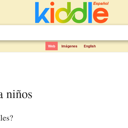
Web
Imágenes
English
ra niños
les?