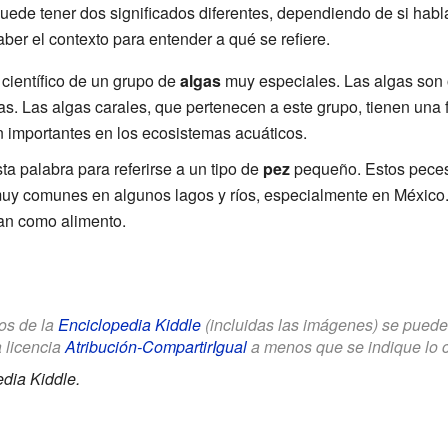
ede tener dos significados diferentes, dependiendo de si habl
aber el contexto para entender a qué se refiere.
 científico de un grupo de
algas
muy especiales. Las algas son 
s. Las algas carales, que pertenecen a este grupo, tienen una 
 importantes en los ecosistemas acuáticos.
ta palabra para referirse a un tipo de
pez
pequeño. Estos peces
uy comunes en algunos lagos y ríos, especialmente en México
an como alimento.
los de la
Enciclopedia Kiddle
(incluidas las imágenes) se puede u
a licencia
Atribución-CompartirIgual
a menos que se indique lo con
dia Kiddle.