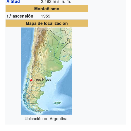
2.492
m s. n. m.
Altitud
Montañismo
1959
1.ª ascensión
Mapa de localización
Tres Picos
Ubicación en Argentina.