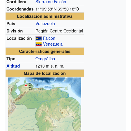
Sierra de Falcón
Cordillera
11°09′58″N
69°50′18″O
Coordenadas
Localización administrativa
Venezuela
País
Región Centro Occidental
División
Falcón
Localización
Venezuela
Características generales
Orográfico
Tipo
1213
m s. n. m.
Altitud
Mapa de localización
Cerro
Caritupe