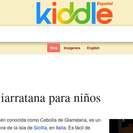
Web
Imágenes
English
Giarratana para niños
ién conocida como Cebolla de Giarratana, es un
ene de la isla de
Sicilia
, en
Italia
. Es fácil de