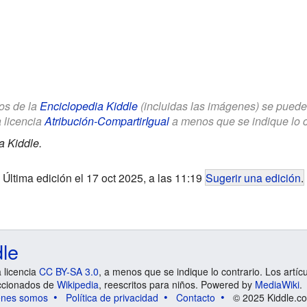
los de la
Enciclopedia Kiddle
(incluidas las imágenes) se puede u
a licencia
Atribución-CompartirIgual
a menos que se indique lo con
a Kiddle.
Última edición el 17 oct 2025, a las 11:19
Sugerir una edición
.
dle
a licencia
CC BY-SA 3.0
, a menos que se indique lo contrario. Los artíc
ccionados de
Wikipedia
, reescritos para niños. Powered by
MediaWiki
.
énes somos
Política de privacidad
Contacto
© 2025 Kiddle.co