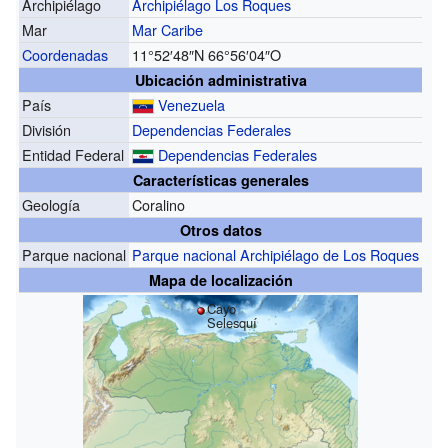
Archipiélago
Archipiélago Los Roques
Mar
Mar Caribe
Coordenadas
11°52′48″N
66°56′04″O
Ubicación administrativa
País
Venezuela
División
Dependencias Federales
Entidad Federal
Dependencias Federales
Características generales
Geología
Coralino
Otros datos
Parque nacional
Parque nacional Archipiélago de Los Roques
Mapa de localización
Cayo
Selesquí